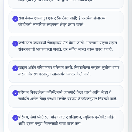
सेवा केवळ एकामागून एक ट्रॅक ठेवत नाही; हे प्रत्येक शेजारच्या
✓
जोडीमध्ये सामायिक संक्रमण क्षेत्र तयार करते.
क्रॉसफेड कालावधी सेकंदांमध्ये सेट केला जातो. भाषणाला सहसा लहान
✓
संक्रमणाची आवश्यकता असते, तर संगीत जास्त काळ वापरु शकते.
फाइल ऑर्डर परिणामावर परिणाम करते: निवडलेल्या स्त्रोत सूचीचा वापर
✓
करून मिश्रण वरपासून खालपर्यंत एकत्र केले जाते.
परिणाम निवडलेल्या फॉरमॅटमध्ये एक्सपोर्ट केला जातो आणि जेव्हा ते
✓
समर्थित असेल तेव्हा प्रथम स्त्रोत स्वरूप डीफॉल्टनुसार निवडले जाते.
परिचय, डेमो प्लेलिस्ट, पॉडकास्ट ट्रान्झिशन, म्युझिक फ्रॅगमेंट जॉईन
✓
आणि द्रुत मसुदा मिक्ससाठी याचा वापर करा.