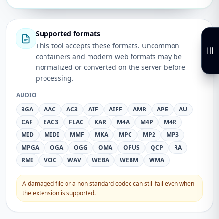
Supported formats
This tool accepts these formats. Uncommon
containers and modern web formats may be
normalized or converted on the server before
processing.
AUDIO
3GA
AAC
AC3
AIF
AIFF
AMR
APE
AU
CAF
EAC3
FLAC
KAR
M4A
M4P
M4R
MID
MIDI
MMF
MKA
MPC
MP2
MP3
MPGA
OGA
OGG
OMA
OPUS
QCP
RA
RMI
VOC
WAV
WEBA
WEBM
WMA
A damaged file or a non-standard codec can still fail even when
the extension is supported.