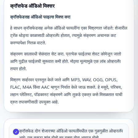
क्रॉसफेड ऑडिओ मिक्सर
क्रॉसफेडसह ऑडिओ फाइल्स मिक्स करा
हे साधन क्रॉसफेडसह अनेक ऑडिओ फायलींना एका मिश्रणात जोडते: शेजारील
ट्रॅक थोड्या काळासाठी ओव्हरलॅप होतात, त्यामुळे संक्रमण अचानक कट
करण्यापेक्षा नितळ वाटते.
संक्रमण कालावधी सेकंदात सेट करा. प्रत्येक फाईलचा शेवट कोमेजून जातो
आणि पुढील फाईलची सुरूवात कमी होते. मोठ्या मूल्यामुळे एक लांब ओव्हरलॅप
तयार होतो.
मिश्रण सर्व्हरवर प्रस्तुत केले जाते आणि MP3, WAV, OGG, OPUS,
FLAC, M4A किंवा AAC म्हणून निर्यात केले जाऊ शकते. हे मसुदे, परिचय,
लहान प्लेलिस्ट, पॉडकास्ट संक्रमणे आणि तुकडे एकत्र कसे मिसळतात याची
द्रुत तपासणीसाठी उपयुक्त आहे.
क्रॉसफेड दोन शेजारच्या ऑडिओ फायलींमधील एक गुळगुळीत ओव्हरलॅप
✓
आहे: एक तुकडा शांत होतो तर दुसरा मोठा आवाज होतो.