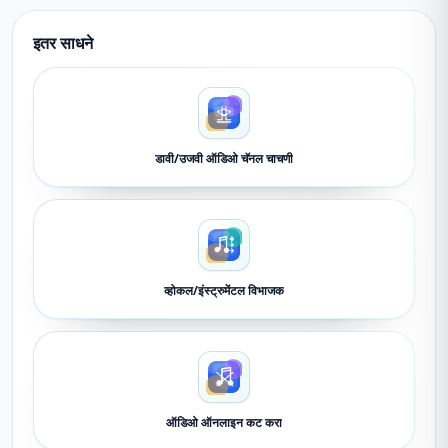
इतर साधने
डावी/उजवी ऑडिओ चॅनल चाचणी
व्होकल/इंस्ट्रुमेंटल विभाजक
ऑडिओ ऑनलाइन कट करा