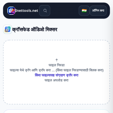
शोध साधने
🇮🇳
Inettools.net
लॉगिन करा
क्रॉसफेड ऑडिओ मिक्सर
↑
फाइल निवडा
फाइल्स येथे ड्रॅग आणि ड्रॉप करा ... (किंवा फाइल निवडण्यासाठी क्लिक करा)
किंवा फाइल्ससह संग्रहण ड्रॉप करा
फाइल अपलोड करा