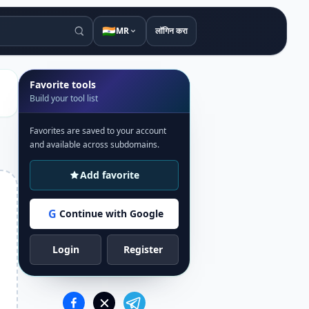
🇮🇳
MR
लॉगिन करा
Favorite tools
Build your tool list
Favorites are saved to your account
and available across subdomains.
Add favorite
G
Continue with Google
Login
Register