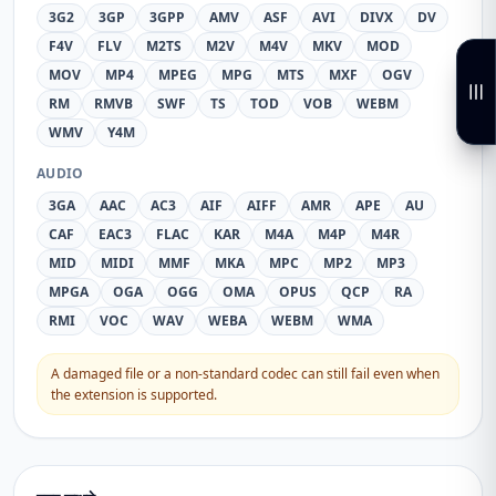
3G2
3GP
3GPP
AMV
ASF
AVI
DIVX
DV
F4V
FLV
M2TS
M2V
M4V
MKV
MOD
MOV
MP4
MPEG
MPG
MTS
MXF
OGV
RM
RMVB
SWF
TS
TOD
VOB
WEBM
WMV
Y4M
AUDIO
3GA
AAC
AC3
AIF
AIFF
AMR
APE
AU
CAF
EAC3
FLAC
KAR
M4A
M4P
M4R
MID
MIDI
MMF
MKA
MPC
MP2
MP3
MPGA
OGA
OGG
OMA
OPUS
QCP
RA
RMI
VOC
WAV
WEBA
WEBM
WMA
A damaged file or a non-standard codec can still fail even when
the extension is supported.