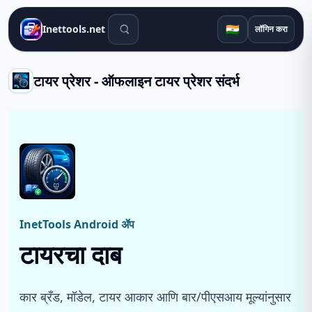
शोध साधने
🇮🇳
Inettools.net
लॉगिन करा
टायर प्रेशर - ऑफलाइन टायर प्रेशर संदर्भ
InetTools Android ॲप
टायरचा दाब
कार ब्रँड, मॉडेल, टायर आकार आणि बार/पीएसआय मूल्यांनुसार