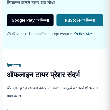
शिफारस केलेले टायर दाब शोधा.
Google Play वर मिळवा
RuStore वर मिळवा
ॲप पॅकेज:
.
गोपनीयता धोरण
.
net.inettools.tirepressure
केस वापरा
ऑफलाइन टायर प्रेशर संदर्भ
ॲप ब्राउझर न उघडता कारसाठी संदर्भ दाब मूल्ये द्रुतपणे शोधण्यात
मदत करते.