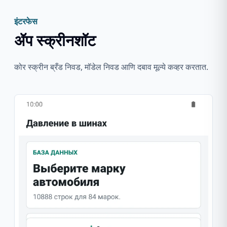
इंटरफेस
ॲप स्क्रीनशॉट
कोर स्क्रीन ब्रँड निवड, मॉडेल निवड आणि दबाव मूल्ये कव्हर करतात.