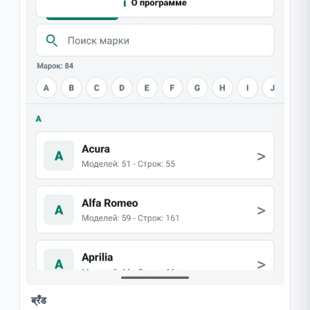
ब्रँड