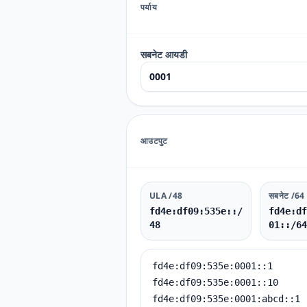
पर्याय
सबनेट आयडी
आउटपुट
ULA /48
सबनेट /64
fd4e:df09:535e::/
fd4e:df
48
01::/64