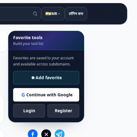
🇮🇳
MR
लॉगिन करा
Favorite tools
Build your tool list
Favorites are saved to your account
and available across subdomains.
Add favorite
G
Continue with Google
Login
Register