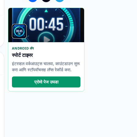
ANDROID ॲप
स्पोर्ट टाइमर
इंटरव्हल वर्कआउट्स चालवा, काउंटडाउन सुरू
करा आणि स्टॉपवॉचसह लॅप्स रेकॉर्ड करा.
प्रोमो पेज उघडा