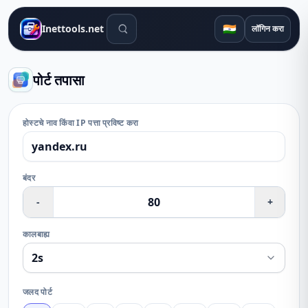
शोध साधने
🇮🇳
Inettools.net
लॉगिन करा
पोर्ट तपासा
होस्टचे नाव किंवा IP पत्ता प्रविष्ट करा
बंदर
-
+
कालबाह्य
जलद पोर्ट