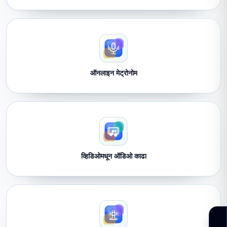
ऑनलाइन मेट्रोनोम
व्हिडिओमधून ऑडिओ काढा