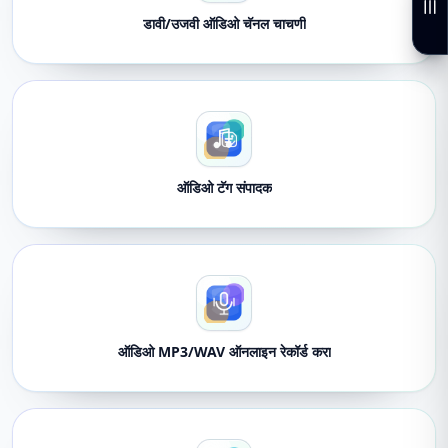
डावी/उजवी ऑडिओ चॅनल चाचणी
ऑडिओ टॅग संपादक
ऑडिओ MP3/WAV ऑनलाइन रेकॉर्ड करा