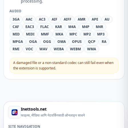
processing.
AUDIO
3GA
AAC
AC3
AIF
AIFF
AMR
APE
AU
CAF
EAC3
FLAC
KAR
M4A
M4P
M4R
MID
MIDI
MMF
MKA
MPC
MP2
MP3
MPGA
OGA
OGG
OMA
OPUS
QCP
RA
RMI
VOC
WAV
WEBA
WEBM
WMA
A damaged file or a non-standard codec can still fail even when
the extension is supported.
Inettools.net
फाइल्स, मीडिया आणि नेटवर्किंगसाठी ऑनलाइन साधने
SITE NAVIGATION