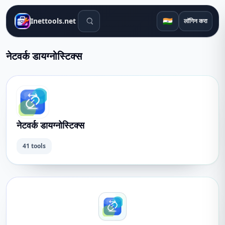
शोध साधने
🇮🇳
Inettools.net
लॉगिन करा
नेटवर्क डायग्नोस्टिक्स
नेटवर्क डायग्नोस्टिक्स
41 tools