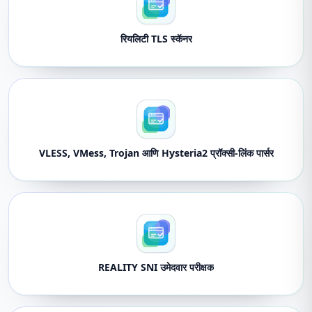
रियलिटी TLS स्कॅनर
VLESS, VMess, Trojan आणि Hysteria2 प्रॉक्सी-लिंक पार्सर
REALITY SNI उमेदवार परीक्षक