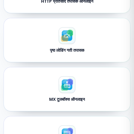
HTTP प्रतिसाद तपासक ऑनलाइन
पृष्ठ लोडिंग गती तपासक
MX टूलबॉक्स ऑनलाइन