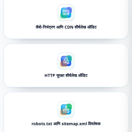
कॅशे-नियंत्रण आणि CDN शीर्षलेख ऑडिट
HTTP सुरक्षा शीर्षलेख ऑडिट
robots.txt आणि sitemap.xml विश्लेषक